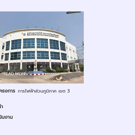
READ MORE
อโครงการ
การไฟฟ้าส่วนภูมิภาค เขต 3
่า
นินงาน