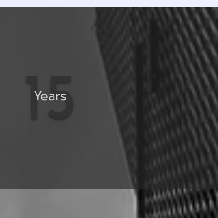
15
Years