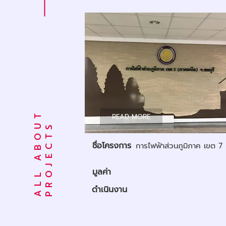
A
L
L
A
B
O
U
T
P
R
O
J
E
C
T
READ MORE
S
ชื่อโครงการ
การไฟฟ้าส่วนภูมิภาค เขต 7
มูลค่า
ดำเนินงาน